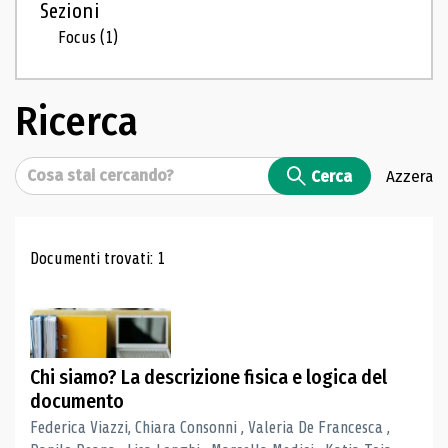
Sezioni
Focus
(1)
Ricerca
Cerca
Cerca
Azzera
Risultati di ricerca
Documenti trovati: 1
Chi siamo? La descrizione fisica e logica del
documento
Federica Viazzi, Chiara Consonni , Valeria De Francesca ,