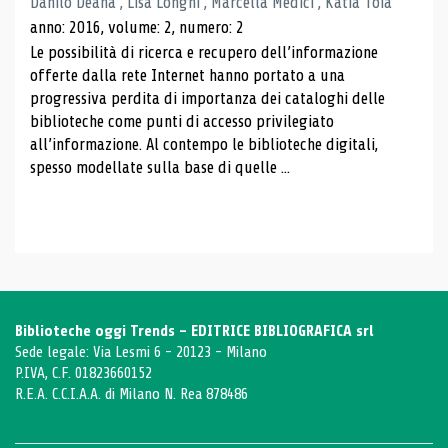
Danilo Deana , Lisa Longhi , Marcella Medici , Katia Toia
anno: 2016, volume: 2, numero: 2
Le possibilità di ricerca e recupero dell’informazione
offerte dalla rete Internet hanno portato a una
progressiva perdita di importanza dei cataloghi delle
biblioteche come punti di accesso privilegiato
all’informazione. Al contempo le biblioteche digitali,
spesso modellate sulla base di quelle ...
Biblioteche oggi Trends - EDITRICE BIBLIOGRAFICA srl
Sede legale: Via Lesmi 6 - 20123 - Milano
P.IVA, C.F. 01823660152
R.E.A. C.C.I.A.A. di Milano N. Rea 878486