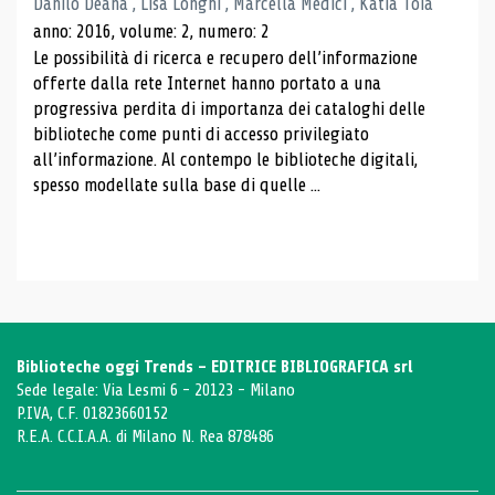
Danilo Deana , Lisa Longhi , Marcella Medici , Katia Toia
anno: 2016, volume: 2, numero: 2
Le possibilità di ricerca e recupero dell’informazione
offerte dalla rete Internet hanno portato a una
progressiva perdita di importanza dei cataloghi delle
biblioteche come punti di accesso privilegiato
all’informazione. Al contempo le biblioteche digitali,
spesso modellate sulla base di quelle ...
Biblioteche oggi Trends - EDITRICE BIBLIOGRAFICA srl
Sede legale: Via Lesmi 6 - 20123 - Milano
P.IVA, C.F. 01823660152
R.E.A. C.C.I.A.A. di Milano N. Rea 878486