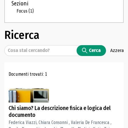
Sezioni
Focus
(1)
Ricerca
Cerca
Cerca
Azzera
Risultati di ricerca
Documenti trovati: 1
Chi siamo? La descrizione fisica e logica del
documento
Federica Viazzi, Chiara Consonni , Valeria De Francesca ,