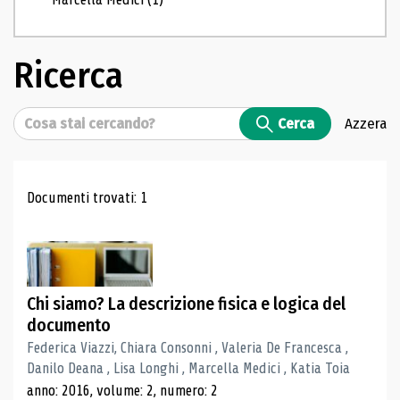
Ricerca
Cerca
Cerca
Azzera
Risultati di ricerca
Documenti trovati: 1
Chi siamo? La descrizione fisica e logica del
documento
Federica Viazzi, Chiara Consonni , Valeria De Francesca ,
Danilo Deana , Lisa Longhi , Marcella Medici , Katia Toia
anno: 2016, volume: 2, numero: 2