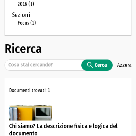
2016
(1)
Sezioni
Focus
(1)
Ricerca
Cerca
Cerca
Azzera
Risultati di ricerca
Documenti trovati: 1
Chi siamo? La descrizione fisica e logica del
documento