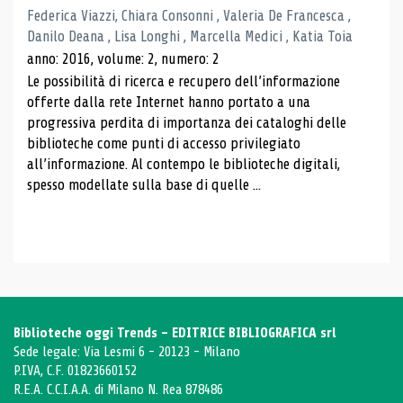
Federica Viazzi, Chiara Consonni , Valeria De Francesca ,
Danilo Deana , Lisa Longhi , Marcella Medici , Katia Toia
anno: 2016, volume: 2, numero: 2
Le possibilità di ricerca e recupero dell’informazione
offerte dalla rete Internet hanno portato a una
progressiva perdita di importanza dei cataloghi delle
biblioteche come punti di accesso privilegiato
all’informazione. Al contempo le biblioteche digitali,
spesso modellate sulla base di quelle ...
Biblioteche oggi Trends - EDITRICE BIBLIOGRAFICA srl
Sede legale: Via Lesmi 6 - 20123 - Milano
P.IVA, C.F. 01823660152
R.E.A. C.C.I.A.A. di Milano N. Rea 878486