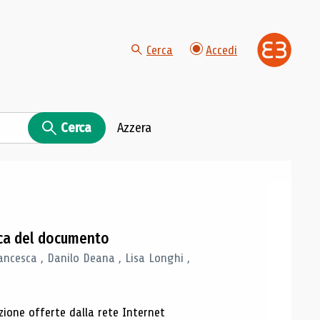
Cerca
Accedi
Cerca
Azzera
gica del documento
ancesca , Danilo Deana , Lisa Longhi ,
azione offerte dalla rete Internet