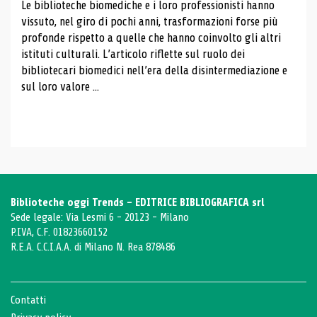
Le biblioteche biomediche e i loro professionisti hanno
vissuto, nel giro di pochi anni, trasformazioni forse più
profonde rispetto a quelle che hanno coinvolto gli altri
istituti culturali. L’articolo riflette sul ruolo dei
bibliotecari biomedici nell’era della disintermediazione e
sul loro valore ...
Biblioteche oggi Trends - EDITRICE BIBLIOGRAFICA srl
Sede legale: Via Lesmi 6 - 20123 - Milano
P.IVA, C.F. 01823660152
R.E.A. C.C.I.A.A. di Milano N. Rea 878486
Contatti