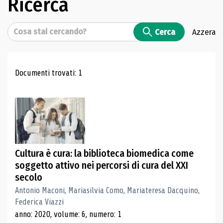
Ricerca
Cerca
Cerca
Azzera
Risultati di ricerca
Documenti trovati: 1
Cultura è cura: la biblioteca biomedica come
soggetto attivo nei percorsi di cura del XXI
secolo
Antonio Maconi, Mariasilvia Como, Mariateresa Dacquino,
Federica Viazzi
anno: 2020, volume: 6, numero: 1