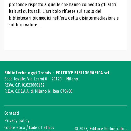
profonde rispetto a quelle che hanno coinvolto gli altri
istituti culturali. L’articolo riflette sul ruolo dei
bibliotecari biomedici nell’era della disintermediazione e
sul loro valore ...
Biblioteche oggi Trends - EDITRICE BIBLIOGRAFICA srl
Sede legale: Via Lesmi 6 - 20123 - Milano
P.IVA, C.F. 01823660152
R.E.A. C.C.I.A.A. di Milano N. Rea 878486
Contatti
Privacy policy
Codice etico
/
Code of ethics
© 2023, Editrice Bibliografica