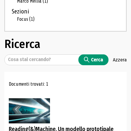
Marco Mellia
(1)
Sezioni
Focus
(1)
Ricerca
Cerca
Cerca
Azzera
Risultati di ricerca
Documenti trovati: 1
Reading(&)Machine. Un modello prototipale