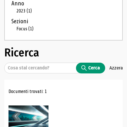
Anno
2023
(1)
Sezioni
Focus
(1)
Ricerca
Cerca
Cerca
Azzera
Risultati di ricerca
Documenti trovati: 1