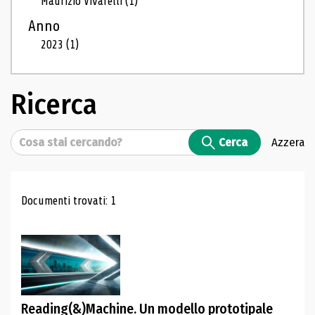
Maurizio Vivarelli
(1)
Anno
2023
(1)
Ricerca
Cerca
Cerca
Azzera
Risultati di ricerca
Documenti trovati: 1
Reading(&)Machine. Un modello prototipale