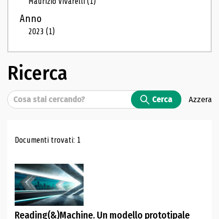
Maurizio Vivarelli
(1)
Anno
2023
(1)
Ricerca
Cerca
Cerca
Azzera
Risultati di ricerca
Documenti trovati: 1
Reading(&)Machine. Un modello prototipale