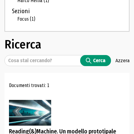
Marco Mellia
(1)
Sezioni
Focus
(1)
Ricerca
Cerca
Cerca
Azzera
Risultati di ricerca
Documenti trovati: 1
Reading(&)Machine. Un modello prototipale