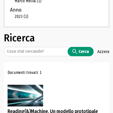
Marco Mellia
(1)
Anno
2023
(1)
Ricerca
Cerca
Cerca
Azzera
Risultati di ricerca
Documenti trovati: 1
Reading(&)Machine. Un modello prototipale