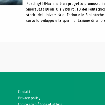
Reading(&)Machine è un progetto promosso in c
SmartData@PoliTO e VR@PoliTO del Politecnico d
storici dell’Università di Torino e le Bibliotech
corso lo sviluppo e la sperimentazione di un pro
Contatti
Privacy policy
Codice etico
/
Code of ethics