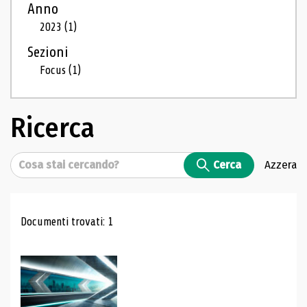
Anno
2023
(1)
Sezioni
Focus
(1)
Ricerca
Cerca
Cerca
Azzera
Risultati di ricerca
Documenti trovati: 1