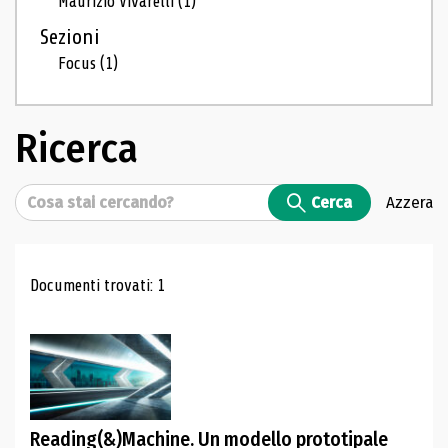
Maurizio Vivarelli
(1)
Sezioni
Focus
(1)
Ricerca
Cerca
Cerca
Azzera
Risultati di ricerca
Documenti trovati: 1
Reading(&)Machine. Un modello prototipale