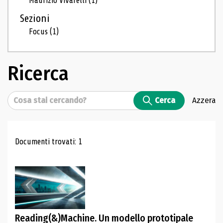
Maurizio Vivarelli
(1)
Sezioni
Focus
(1)
Ricerca
Cerca
Cerca
Azzera
Risultati di ricerca
Documenti trovati: 1
Reading(&)Machine. Un modello prototipale