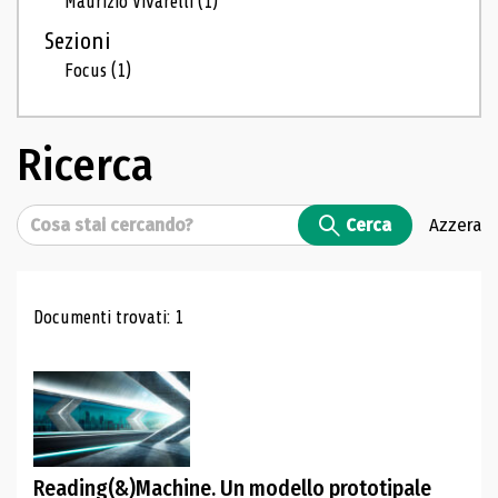
Maurizio Vivarelli
(1)
Sezioni
Focus
(1)
Ricerca
Cerca
Cerca
Azzera
Risultati di ricerca
Documenti trovati: 1
Reading(&)Machine. Un modello prototipale