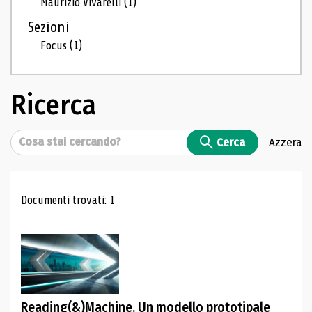
Maurizio Vivarelli
(1)
Sezioni
Focus
(1)
Ricerca
Cerca
Cerca
Azzera
Risultati di ricerca
Documenti trovati: 1
Reading(&)Machine. Un modello prototipale