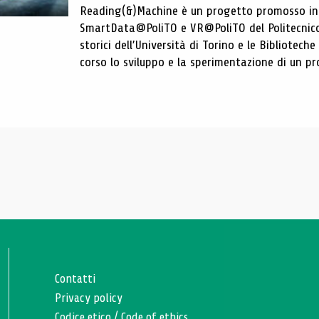
Reading(&)Machine è un progetto promosso in c
SmartData@PoliTO e VR@PoliTO del Politecnico d
storici dell’Università di Torino e le Bibliotech
corso lo sviluppo e la sperimentazione di un pro
Contatti
Privacy policy
Codice etico
/
Code of ethics