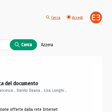
Cerca
Accedi
Cerca
Azzera
gica del documento
ancesca , Danilo Deana , Lisa Longhi ,
azione offerte dalla rete Internet