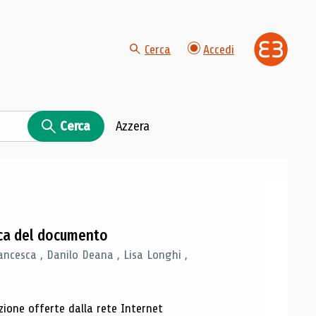
Cerca
Accedi
Cerca
Azzera
gica del documento
ancesca , Danilo Deana , Lisa Longhi ,
azione offerte dalla rete Internet