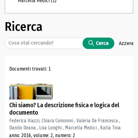
Marcella Medici
(1)
Ricerca
Cerca
Cerca
Azzera
Risultati di ricerca
Documenti trovati: 1
Chi siamo? La descrizione fisica e logica del
documento
Federica Viazzi, Chiara Consonni , Valeria De Francesca ,
Danilo Deana , Lisa Longhi , Marcella Medici , Katia Toia
anno: 2016, volume: 2, numero: 2