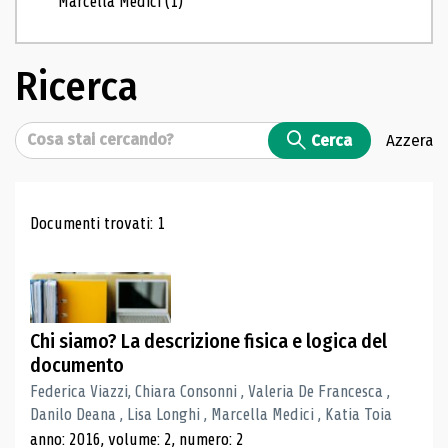
Marcella Medici
(1)
Ricerca
Cerca
Cerca
Azzera
Risultati di ricerca
Documenti trovati: 1
Chi siamo? La descrizione fisica e logica del
documento
Federica Viazzi, Chiara Consonni , Valeria De Francesca ,
Danilo Deana , Lisa Longhi , Marcella Medici , Katia Toia
anno: 2016, volume: 2, numero: 2