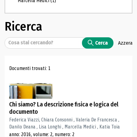
Marcella Medici
(1)
Ricerca
Cerca
Cerca
Azzera
Risultati di ricerca
Documenti trovati: 1
Chi siamo? La descrizione fisica e logica del
documento
Federica Viazzi, Chiara Consonni , Valeria De Francesca ,
Danilo Deana , Lisa Longhi , Marcella Medici , Katia Toia
anno: 2016, volume: 2, numero: 2