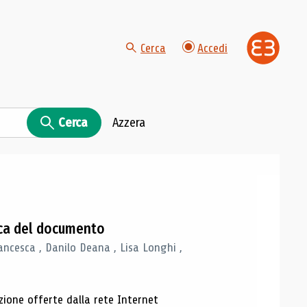
Cerca
Accedi
Cerca
Azzera
gica del documento
ancesca , Danilo Deana , Lisa Longhi ,
azione offerte dalla rete Internet