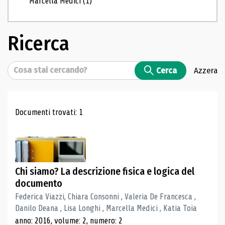
Marcella Medici
(1)
Ricerca
Cerca
Cerca
Azzera
Risultati di ricerca
Documenti trovati: 1
Chi siamo? La descrizione fisica e logica del
documento
Federica Viazzi, Chiara Consonni , Valeria De Francesca ,
Danilo Deana , Lisa Longhi , Marcella Medici , Katia Toia
anno: 2016, volume: 2, numero: 2