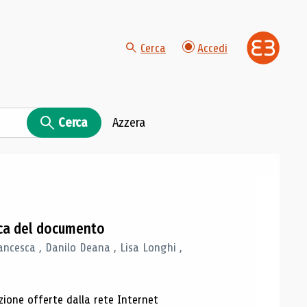
Cerca
Accedi
Cerca
Azzera
gica del documento
ancesca , Danilo Deana , Lisa Longhi ,
azione offerte dalla rete Internet