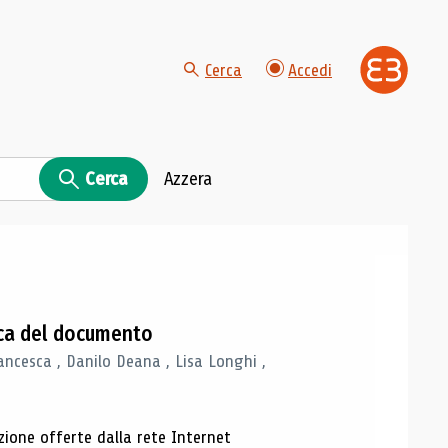
Cerca
Accedi
Cerca
Azzera
gica del documento
ancesca , Danilo Deana , Lisa Longhi ,
azione offerte dalla rete Internet