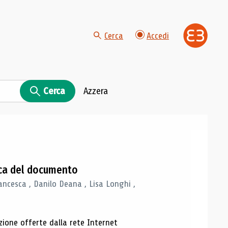
Cerca
Accedi
Cerca
Azzera
gica del documento
ancesca , Danilo Deana , Lisa Longhi ,
azione offerte dalla rete Internet