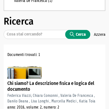
Valeria De Francesca
(1)
Ricerca
Cerca
Cerca
Azzera
Risultati di ricerca
Documenti trovati: 1
Chi siamo? La descrizione fisica e logica del
documento
Federica Viazzi, Chiara Consonni , Valeria De Francesca ,
Danilo Deana , Lisa Longhi , Marcella Medici , Katia Toia
anno: 2016, volume: 2, numero: 2