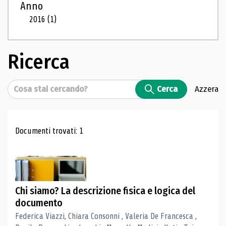
Anno
2016
(1)
Ricerca
Cerca
Cerca
Azzera
Risultati di ricerca
Documenti trovati: 1
Chi siamo? La descrizione fisica e logica del
documento
Federica Viazzi, Chiara Consonni , Valeria De Francesca ,