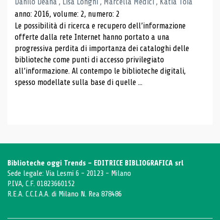
Danilo Deana , Lisa Longhi , Marcella Medici , Katia Toia
anno: 2016, volume: 2, numero: 2
Le possibilità di ricerca e recupero dell’informazione
offerte dalla rete Internet hanno portato a una
progressiva perdita di importanza dei cataloghi delle
biblioteche come punti di accesso privilegiato
all’informazione. Al contempo le biblioteche digitali,
spesso modellate sulla base di quelle ...
Biblioteche oggi Trends - EDITRICE BIBLIOGRAFICA srl
Sede legale: Via Lesmi 6 - 20123 - Milano
P.IVA, C.F. 01823660152
R.E.A. C.C.I.A.A. di Milano N. Rea 878486