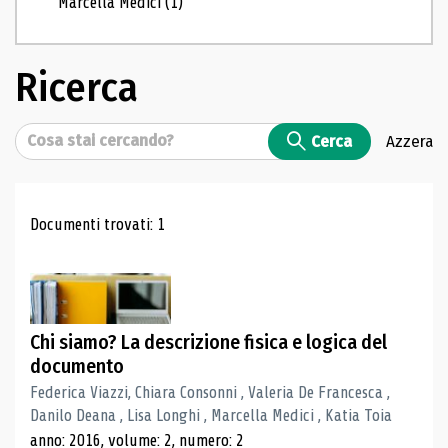
Marcella Medici
(1)
Ricerca
Cerca
Cerca
Azzera
Risultati di ricerca
Documenti trovati: 1
Chi siamo? La descrizione fisica e logica del
documento
Federica Viazzi, Chiara Consonni , Valeria De Francesca ,
Danilo Deana , Lisa Longhi , Marcella Medici , Katia Toia
anno: 2016, volume: 2, numero: 2