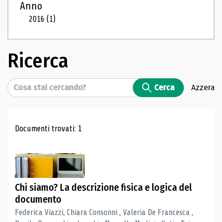
Anno
2016
(1)
Ricerca
Cerca
Cerca
Azzera
Risultati di ricerca
Documenti trovati: 1
Chi siamo? La descrizione fisica e logica del
documento
Federica Viazzi, Chiara Consonni , Valeria De Francesca ,