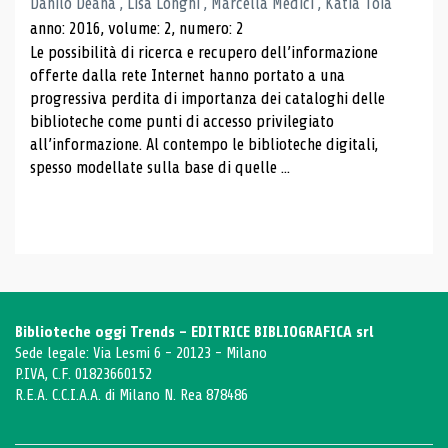
Danilo Deana , Lisa Longhi , Marcella Medici , Katia Toia
anno: 2016, volume: 2, numero: 2
Le possibilità di ricerca e recupero dell’informazione
offerte dalla rete Internet hanno portato a una
progressiva perdita di importanza dei cataloghi delle
biblioteche come punti di accesso privilegiato
all’informazione. Al contempo le biblioteche digitali,
spesso modellate sulla base di quelle ...
Biblioteche oggi Trends - EDITRICE BIBLIOGRAFICA srl
Sede legale: Via Lesmi 6 - 20123 - Milano
P.IVA, C.F. 01823660152
R.E.A. C.C.I.A.A. di Milano N. Rea 878486