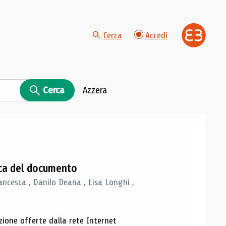
Cerca
Accedi
Cerca
Azzera
gica del documento
ancesca , Danilo Deana , Lisa Longhi ,
azione offerte dalla rete Internet