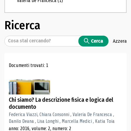
Valeria De Francesca
(1)
Ricerca
Cerca
Cerca
Azzera
Risultati di ricerca
Documenti trovati: 1
Chi siamo? La descrizione fisica e logica del
documento
Federica Viazzi, Chiara Consonni , Valeria De Francesca ,
Danilo Deana , Lisa Longhi , Marcella Medici , Katia Toia
anno: 2016, volume: 2, numero: 2