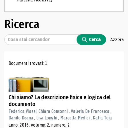
Ricerca
Cerca
Cerca
Azzera
Risultati di ricerca
Documenti trovati: 1
Chi siamo? La descrizione fisica e logica del
documento
Federica Viazzi, Chiara Consonni , Valeria De Francesca ,
Danilo Deana , Lisa Longhi , Marcella Medici , Katia Toia
anno: 2016, volume: 2, numero: 2