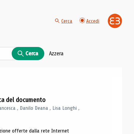
Cerca
Accedi
Cerca
Azzera
gica del documento
ancesca , Danilo Deana , Lisa Longhi ,
azione offerte dalla rete Internet