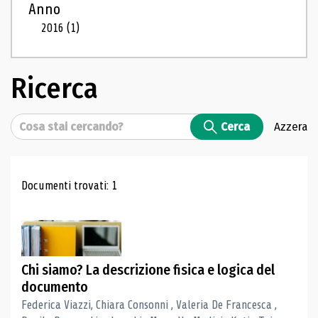
Anno
2016
(1)
Ricerca
Cerca
Cerca
Azzera
Risultati di ricerca
Documenti trovati: 1
Chi siamo? La descrizione fisica e logica del
documento
Federica Viazzi, Chiara Consonni , Valeria De Francesca ,