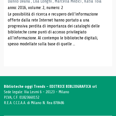
Danilo Deana , Lisa Longhi , Marcella Medici , Katia Toia
anno: 2016, volume: 2, numero: 2
Le possibilità di ricerca e recupero dell’informazione
offerte dalla rete Internet hanno portato a una
progressiva perdita di importanza dei cataloghi delle
biblioteche come punti di accesso privilegiato
all’informazione. Al contempo le biblioteche digitali,
spesso modellate sulla base di quelle ...
Biblioteche oggi Trends - EDITRICE BIBLIOGRAFICA srl
Sede legale: Via Lesmi 6 - 20123 - Milano
P.IVA, C.F. 01823660152
R.E.A. C.C.I.A.A. di Milano N. Rea 878486