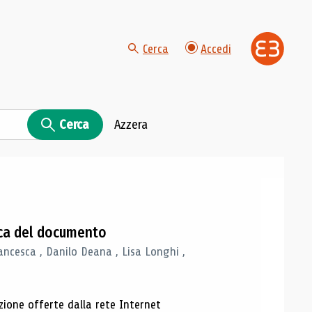
Cerca
Accedi
Cerca
Azzera
gica del documento
ancesca , Danilo Deana , Lisa Longhi ,
azione offerte dalla rete Internet