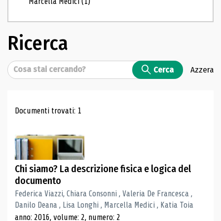
Marcella Medici
(1)
Ricerca
Cerca
Cerca
Azzera
Risultati di ricerca
Documenti trovati: 1
Chi siamo? La descrizione fisica e logica del
documento
Federica Viazzi, Chiara Consonni , Valeria De Francesca ,
Danilo Deana , Lisa Longhi , Marcella Medici , Katia Toia
anno: 2016, volume: 2, numero: 2