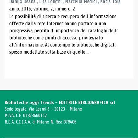
Danilo Deana , Lisa Longhi , Marcella Medici , Katia Toia
anno: 2016, volume: 2, numero: 2
Le possibilità di ricerca e recupero dell’informazione
offerte dalla rete Internet hanno portato a una
progressiva perdita di importanza dei cataloghi delle
biblioteche come punti di accesso privilegiato
all’informazione. Al contempo le biblioteche digitali,
spesso modellate sulla base di quelle ...
Biblioteche oggi Trends - EDITRICE BIBLIOGRAFICA srl
Sede legale: Via Lesmi 6 - 20123 - Milano
P.IVA, C.F. 01823660152
R.E.A. C.C.I.A.A. di Milano N. Rea 878486