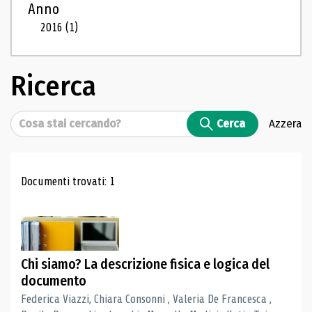
Anno
2016
(1)
Ricerca
Cerca
Cerca
Azzera
Risultati di ricerca
Documenti trovati: 1
Chi siamo? La descrizione fisica e logica del
documento
Federica Viazzi, Chiara Consonni , Valeria De Francesca ,