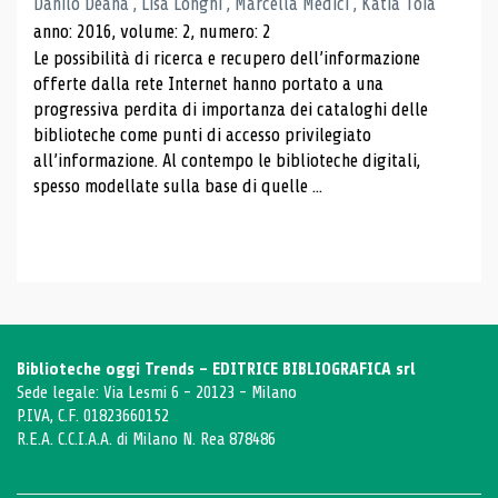
Danilo Deana , Lisa Longhi , Marcella Medici , Katia Toia
anno: 2016, volume: 2, numero: 2
Le possibilità di ricerca e recupero dell’informazione
offerte dalla rete Internet hanno portato a una
progressiva perdita di importanza dei cataloghi delle
biblioteche come punti di accesso privilegiato
all’informazione. Al contempo le biblioteche digitali,
spesso modellate sulla base di quelle ...
Biblioteche oggi Trends - EDITRICE BIBLIOGRAFICA srl
Sede legale: Via Lesmi 6 - 20123 - Milano
P.IVA, C.F. 01823660152
R.E.A. C.C.I.A.A. di Milano N. Rea 878486