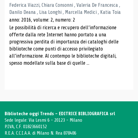
Federica Viazzi, Chiara Consonni , Valeria De Francesca ,
Danilo Deana , Lisa Longhi , Marcella Medici , Katia Toia
anno: 2016, volume: 2, numero: 2
Le possibilità di ricerca e recupero dell’informazione
offerte dalla rete Internet hanno portato a una
progressiva perdita di importanza dei cataloghi delle
biblioteche come punti di accesso privilegiato
all’informazione. Al contempo le biblioteche digitali,
spesso modellate sulla base di quelle ...
Biblioteche oggi Trends - EDITRICE BIBLIOGRAFICA srl
Sede legale: Via Lesmi 6 - 20123 - Milano
P.IVA, C.F. 01823660152
R.E.A. C.C.I.A.A. di Milano N. Rea 878486