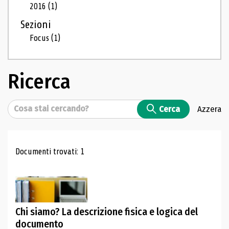
2016
(1)
Sezioni
Focus
(1)
Ricerca
Cerca
Cerca
Azzera
Risultati di ricerca
Documenti trovati: 1
Chi siamo? La descrizione fisica e logica del
documento