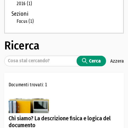
2016
(1)
Sezioni
Focus
(1)
Ricerca
Cerca
Cerca
Azzera
Risultati di ricerca
Documenti trovati: 1
Chi siamo? La descrizione fisica e logica del
documento