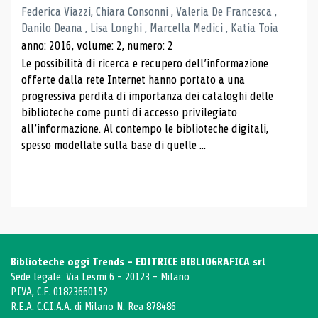
Federica Viazzi, Chiara Consonni , Valeria De Francesca ,
Danilo Deana , Lisa Longhi , Marcella Medici , Katia Toia
anno: 2016, volume: 2, numero: 2
Le possibilità di ricerca e recupero dell’informazione
offerte dalla rete Internet hanno portato a una
progressiva perdita di importanza dei cataloghi delle
biblioteche come punti di accesso privilegiato
all’informazione. Al contempo le biblioteche digitali,
spesso modellate sulla base di quelle ...
Biblioteche oggi Trends - EDITRICE BIBLIOGRAFICA srl
Sede legale: Via Lesmi 6 - 20123 - Milano
P.IVA, C.F. 01823660152
R.E.A. C.C.I.A.A. di Milano N. Rea 878486