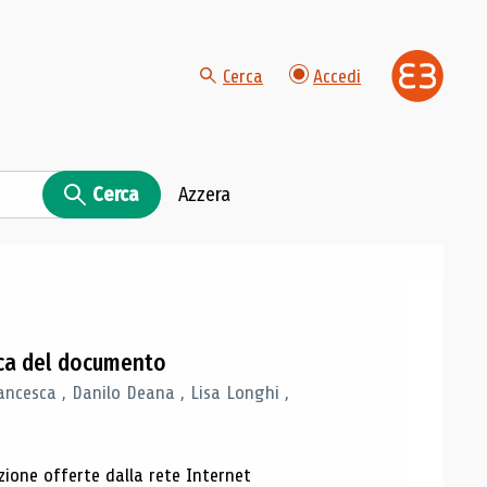
Cerca
Accedi
Cerca
Azzera
gica del documento
ancesca , Danilo Deana , Lisa Longhi ,
azione offerte dalla rete Internet