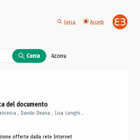
Cerca
Accedi
Cerca
Azzera
gica del documento
ancesca , Danilo Deana , Lisa Longhi ,
azione offerte dalla rete Internet