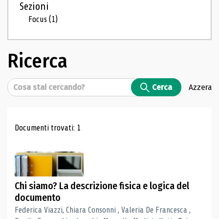
Sezioni
Focus
(1)
Ricerca
Cerca
Cerca
Azzera
Risultati di ricerca
Documenti trovati: 1
Chi siamo? La descrizione fisica e logica del
documento
Federica Viazzi, Chiara Consonni , Valeria De Francesca ,