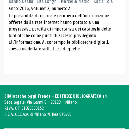
Danilo Deana , Lisa Longhi , Marcella Medici , Katia Toia
anno: 2016, volume: 2, numero: 2
Le possibilità di ricerca e recupero dell’informazione
offerte dalla rete Internet hanno portato a una
progressiva perdita di importanza dei cataloghi delle
biblioteche come punti di accesso privilegiato
all’informazione. Al contempo le biblioteche digitali,
spesso modellate sulla base di quelle ...
Biblioteche oggi Trends - EDITRICE BIBLIOGRAFICA srl
Sede legale: Via Lesmi 6 - 20123 - Milano
P.IVA, C.F. 01823660152
R.E.A. C.C.I.A.A. di Milano N. Rea 878486