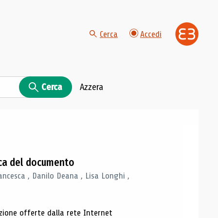
Cerca
Accedi
Cerca
Azzera
gica del documento
ancesca , Danilo Deana , Lisa Longhi ,
azione offerte dalla rete Internet