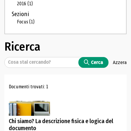
2016
(1)
Sezioni
Focus
(1)
Ricerca
Cerca
Cerca
Azzera
Risultati di ricerca
Documenti trovati: 1
Chi siamo? La descrizione fisica e logica del
documento