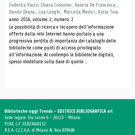
Federica Viazzi, Chiara Consonni , Valeria De Francesca ,
Danilo Deana , Lisa Longhi , Marcella Medici , Katia Toia
anno: 2016, volume: 2, numero: 2
Le possibilità di ricerca e recupero dell’informazione
offerte dalla rete Internet hanno portato a una
progressiva perdita di importanza dei cataloghi delle
biblioteche come punti di accesso privilegiato
all’informazione. Al contempo le biblioteche digitali,
spesso modellate sulla base di quelle ...
Biblioteche oggi Trends - EDITRICE BIBLIOGRAFICA srl
Sede legale: Via Lesmi 6 - 20123 - Milano
P.IVA, C.F. 01823660152
R.E.A. C.C.I.A.A. di Milano N. Rea 878486